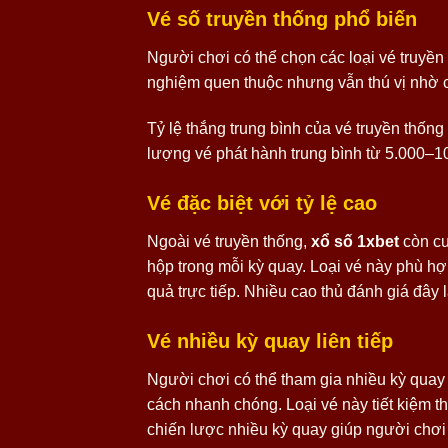
Vé số truyền thống phổ biến
Người chơi có thể chọn các loại vé truyền
nghiệm quen thuộc nhưng vẫn thú vị nhờ cơ
Tỷ lệ thắng trung bình của vé truyền thốn
lượng vé phát hành trung bình từ 5.000–10
Vé đặc biệt với tỷ lệ cao
Ngoài vé truyền thống,
xổ số 1xbet
còn cu
hộp trong mỗi kỳ quay. Loại vé này phù h
quả trực tiếp. Nhiều cao thủ đánh giá đây
Vé nhiều kỳ quay liên tiếp
Người chơi có thể tham gia nhiều kỳ quay
cách nhanh chóng. Loại vé này tiết kiệm th
chiến lược nhiều kỳ quay giúp người chơi 