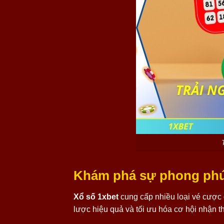
Khám phá sự phong phú 
Xổ số 1xbet
cung cấp nhiều loại vé cược
lược hiệu quả và tối ưu hóa cơ hội nhận 