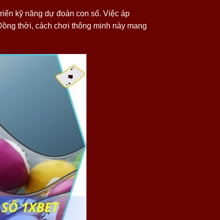
riển kỹ năng dự đoán con số. Việc áp
 Đồng thời, cách chơi thông minh này mang