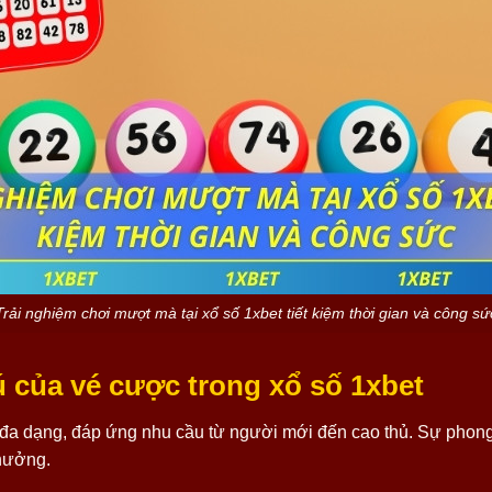
Trải nghiệm chơi mượt mà tại xổ số 1xbet tiết kiệm thời gian và công sứ
của vé cược trong xổ số 1xbet
 đa dạng, đáp ứng nhu cầu từ người mới đến cao thủ. Sự phong
thưởng.