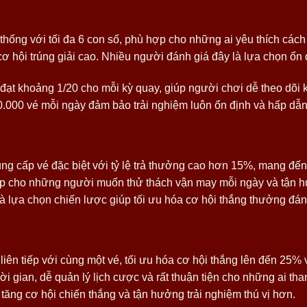
 thống với tối đa 6 con số, phù hợp cho những ai yêu thích cách
 hội trúng giải cao. Nhiều người đánh giá đây là lựa chọn ổn 
g đạt khoảng 1/20 cho mỗi kỳ quay, giúp người chơi dễ theo dõi
.000 vé mỗi ngày đảm bảo trải nghiệm luôn ổn định và hấp dẫn,
ng cấp vé đặc biệt với tỷ lệ trả thưởng cao hơn 15%, mang đến 
ợp cho những người muốn thử thách vận may mỗi ngày và tận hưở
 là lựa chọn chiến lược giúp tối ưu hóa cơ hội thắng thưởng đán
 liên tiếp với cùng một vé, tối ưu hóa cơ hội thắng lên đến 2
ời gian, dễ quản lý lịch cược và rất thuận tiện cho những ai th
tăng cơ hội chiến thắng và tận hưởng trải nghiệm thú vị hơn.