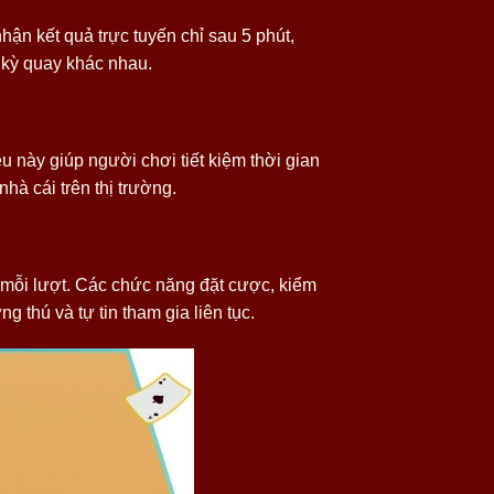
ận kết quả trực tuyến chỉ sau 5 phút,
 kỳ quay khác nhau.
u này giúp người chơi tiết kiệm thời gian
hà cái trên thị trường.
ác mỗi lượt. Các chức năng đặt cược, kiểm
g thú và tự tin tham gia liên tục.