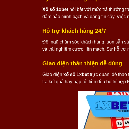
Xổ số 1xbet
nổi bật với mức trả thưởng tr
đảm bảo minh bạch và đáng tin cậy. Việc 
Hỗ trợ khách hàng 24/7
Đội ngũ chăm sóc khách hàng luôn sẵn sàng
và trải nghiệm cược liền mạch. Sự hỗ trợ n
Giao diện thân thiện dễ dùng
Giao diện
xổ số 1xbet
trực quan, dễ thao 
tra kết quả hay nạp rút tiền đều bố trí hợp