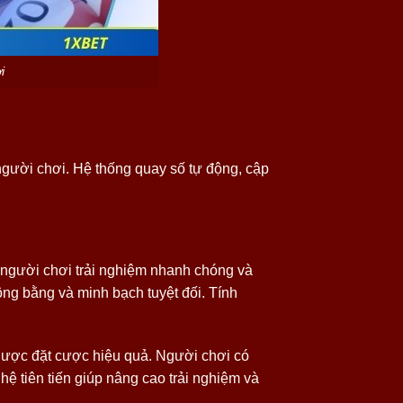
i
gười chơi. Hệ thống quay số tự động, cập
p người chơi trải nghiệm nhanh chóng và
ng bằng và minh bạch tuyệt đối. Tính
n lược đặt cược hiệu quả. Người chơi có
hệ tiên tiến giúp nâng cao trải nghiệm và