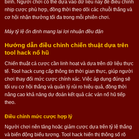
bình. Người chơi có thể dựa vào dữ liệu này để điều chỉnh
nhịp cược phù hợp, đồng thời theo dõi các chuỗi thắng và
cơ hội nhận thưởng tối đa trong mỗi phiên chơi.
Máy tỷ lệ ổn định mang lại lợi nhuận đều đặn
Hướng dẫn điều chỉnh chiến thuật dựa trên
tool hack nổ hũ
Chiến thuật cá cược cần linh hoạt và dựa trên dữ liệu thực
tế. Tool hack cung cấp thông tin thời gian thực, giúp người
chơi thay đổi mức cược chính xác. Việc áp dụng đúng sẽ
tối ưu cơ hội thắng và quản lý rủi ro hiệu quả, đồng thời
nâng cao khả năng dự đoán kết quả các ván nổ hũ tiếp
theo.
Điều chỉnh mức cược hợp lý
Người chơi nên tăng hoặc giảm cược dựa trên tỷ lệ thắng
và biến động biểu tượng. Tool hack hiển thị thông số rõ