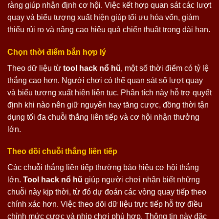
ràng giúp nhận định cơ hội. Việc kết hợp quan sát các lượt
quay và biểu tượng xuất hiện giúp tối ưu hóa vốn, giảm
thiểu rủi ro và nâng cao hiệu quả chiến thuật trong dài hạn.
Chọn thời điểm bắn hợp lý
Theo dữ liệu từ
tool hack nổ hũ
, một số thời điểm có tỷ lệ
thắng cao hơn. Người chơi có thể quan sát số lượt quay
và biểu tượng xuất hiện liên tục. Phân tích này hỗ trợ quyết
định khi nào nên giữ nguyên hay tăng cược, đồng thời tận
dụng tối đa chuỗi thắng liên tiếp và cơ hội nhận thưởng
lớn.
Theo dõi chuỗi thắng liên tiếp
Các chuỗi thắng liên tiếp thường báo hiệu cơ hội thắng
lớn.
Tool hack nổ hũ
giúp người chơi nhận biết những
chuỗi này kịp thời, từ đó dự đoán các vòng quay tiếp theo
chính xác hơn. Việc theo dõi dữ liệu trực tiếp hỗ trợ điều
chỉnh mức cược và nhịp chơi phù hợp. Thông tin này đặc