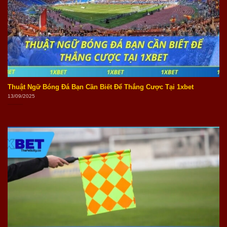
Thuật Ngữ Bóng Đá Bạn Cần Biết Để Thắng Cược Tại 1xbet
13/09/2025