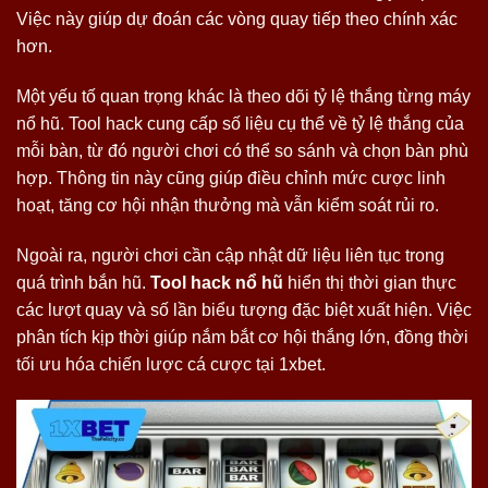
Việc này giúp dự đoán các vòng quay tiếp theo chính xác
hơn.
Một yếu tố quan trọng khác là theo dõi tỷ lệ thắng từng máy
nổ hũ. Tool hack cung cấp số liệu cụ thể về tỷ lệ thắng của
mỗi bàn, từ đó người chơi có thể so sánh và chọn bàn phù
hợp. Thông tin này cũng giúp điều chỉnh mức cược linh
hoạt, tăng cơ hội nhận thưởng mà vẫn kiểm soát rủi ro.
Ngoài ra, người chơi cần cập nhật dữ liệu liên tục trong
quá trình bắn hũ.
Tool hack nổ hũ
hiển thị thời gian thực
các lượt quay và số lần biểu tượng đặc biệt xuất hiện. Việc
phân tích kịp thời giúp nắm bắt cơ hội thắng lớn, đồng thời
tối ưu hóa chiến lược cá cược tại 1xbet.