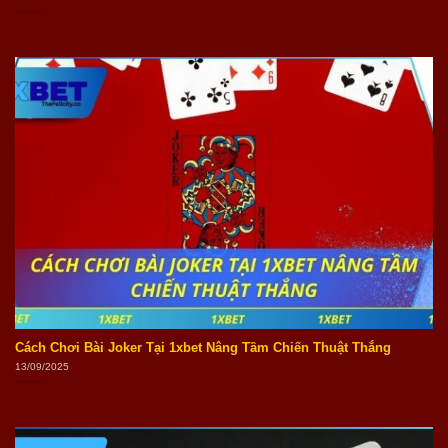
Cách Chơi Bài Joker Tại 1xbet Nâng Tầm Chiến Thuật Thắng
13/09/2025