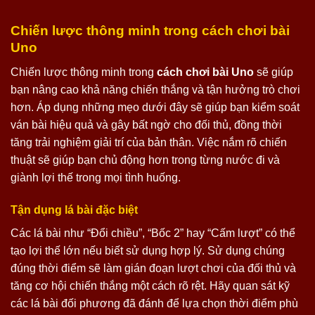
Chiến lược thông minh trong cách chơi bài
Uno
Chiến lược thông minh trong
cách chơi bài Uno
sẽ giúp
bạn nâng cao khả năng chiến thắng và tận hưởng trò chơi
hơn. Áp dụng những mẹo dưới đây sẽ giúp bạn kiểm soát
ván bài hiệu quả và gây bất ngờ cho đối thủ, đồng thời
tăng trải nghiệm giải trí của bản thân. Việc nắm rõ chiến
thuật sẽ giúp bạn chủ động hơn trong từng nước đi và
giành lợi thế trong mọi tình huống.
Tận dụng lá bài đặc biệt
Các lá bài như “Đổi chiều”, “Bốc 2” hay “Cấm lượt” có thể
tạo lợi thế lớn nếu biết sử dụng hợp lý. Sử dụng chúng
đúng thời điểm sẽ làm gián đoạn lượt chơi của đối thủ và
tăng cơ hội chiến thắng một cách rõ rệt. Hãy quan sát kỹ
các lá bài đối phương đã đánh để lựa chọn thời điểm phù