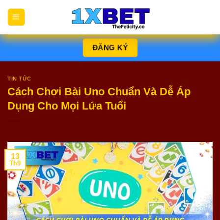
Chuyển
đến
nội
dung
ĐĂNG KÝ
TIN TỨC
Cách Chơi Bài Uno Chuẩn Và Dễ Áp
Dụng Cho Mọi Lứa Tuổi
13
Th9