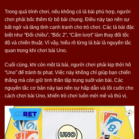
Trong quá trình chơi, nếu không có lá bài phù hợp, người
chơi phải bốc thêm từ bộ bài chung. Điều này tạo nên sự
bất ngờ và tăng tính cạnh tranh cho trò chơi. Các lá bài đặc
biệt như “Đổi chiều”, “Bốc 2”, “Cấm lượt” làm thay đổi tốc
độ và chiến thuật. Vì vậy, hiểu rõ từng lá bài là nguyên tắc
quan trọng khi chơi bài Uno.
Cuối cùng, khi còn một lá bài, người chơi phải kịp thời hô
“Uno” để tránh bị phạt. Việc này không chỉ giúp bạn chiến
thắng mà còn giữ tinh thần tập trung suốt ván bài. Các
nguyên tắc cơ bản này tạo nên sự hấp dẫn và lôi cuốn cho
cách chơi bài Uno, khiến trò chơi luôn mới mẻ và thú vị.