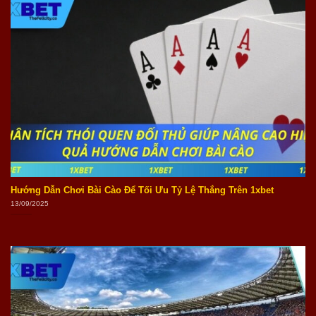
Hướng Dẫn Chơi Bài Cào Để Tối Ưu Tỷ Lệ Thắng Trên 1xbet
13/09/2025