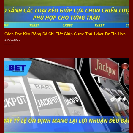
Cách Đọc Kèo Bóng Đá Chi Tiết Giúp Cược Thủ 1xbet Tự Tin Hơn
13/09/2025