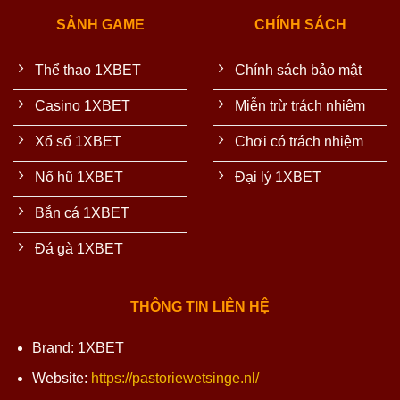
SẢNH GAME
CHÍNH SÁCH
Thể thao 1XBET
Chính sách bảo mật
Casino 1XBET
Miễn trừ trách nhiệm
Xổ số 1XBET
Chơi có trách nhiệm
Nổ hũ 1XBET
Đại lý 1XBET
Bắn cá 1XBET
Đá gà 1XBET
THÔNG TIN LIÊN HỆ
Brand: 1XBET
Website:
https://pastoriewetsinge.nl/