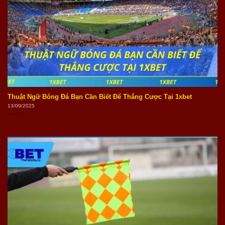
Thuật Ngữ Bóng Đá Bạn Cần Biết Để Thắng Cược Tại 1xbet
13/09/2025