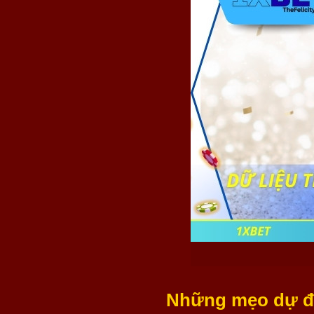
Những mẹo dự đoá