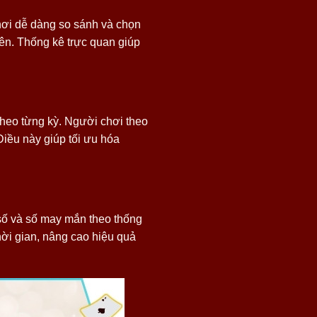
chơi dễ dàng so sánh và chọn
ên. Thống kê trực quan giúp
theo từng kỳ. Người chơi theo
Điều này giúp tối ưu hóa
 số và số may mắn theo thống
thời gian, nâng cao hiệu quả