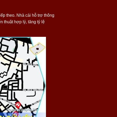
ếp theo. Nhà cái hỗ trợ thông
thuật hợp lý, tăng tỷ lệ