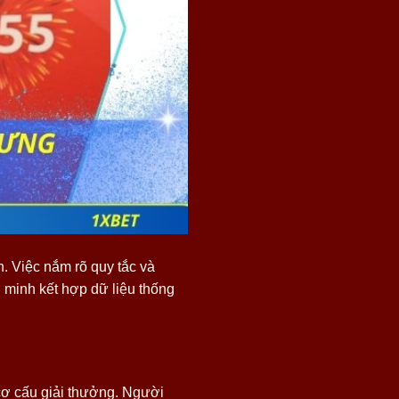
n. Việc nắm rõ quy tắc và
minh kết hợp dữ liệu thống
 cơ cấu giải thưởng. Người