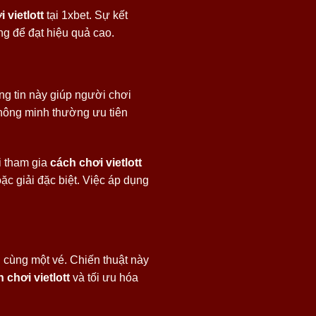
 vietlott
tại 1xbet. Sự kết
ng để đạt hiệu quả cao.
ng tin này giúp người chơi
thông minh thường ưu tiên
i tham gia
cách chơi vietlott
oặc giải đặc biệt. Việc áp dụng
 cùng một vé. Chiến thuật này
 chơi vietlott
và tối ưu hóa