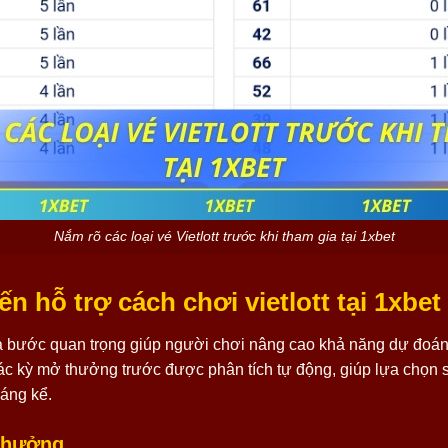
Nắm rõ các loại vé Vietlott trước khi tham gia tại 1xbet
n hỗ trợ cách chơi vietlott tại 1xbet
à bước quan trọng giúp người chơi nâng cao khả năng dự đoán
 các kỳ mở thưởng trước được phân tích tự động, giúp lựa chọn 
đáng kể.
 thưởng