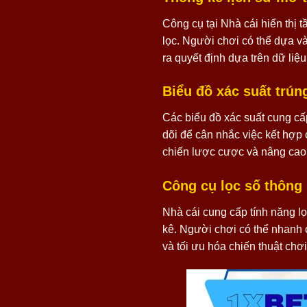
Công cụ tại Nhà cái hiển thị 
lọc. Người chơi có thể dựa v
ra quyết định dựa trên dữ liệu
Biểu đồ xác suất trúng
Các biểu đồ xác suất cung cấ
dõi để cân nhắc việc kết hợp 
chiến lược cược và nâng cao 
Công cụ lọc số thông
Nhà cái cung cấp tính năng lọ
kê. Người chơi có thể nhanh c
và tối ưu hóa chiến thuật chơi