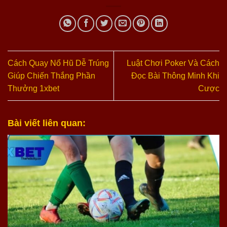
Cách Quay Nổ Hũ Dễ Trúng
Luật Chơi Poker Và Cách
Giúp Chiến Thắng Phần
Đọc Bài Thông Minh Khi
Thưởng 1xbet
Cược
Bài viết liên quan: