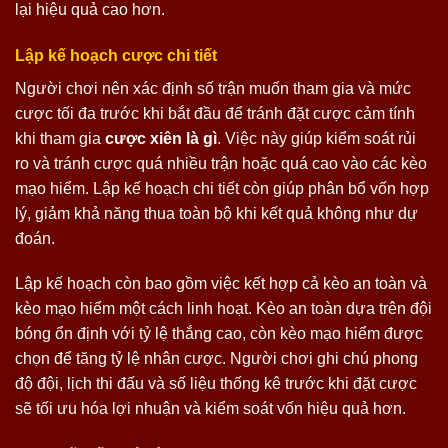
lại hiệu quả cao hơn.
Lập kế hoạch cược chi tiết
Người chơi nên xác định số trận muốn tham gia và mức
cược tối đa trước khi bắt đầu để tránh đặt cược cảm tính
khi tham gia
cược xiên là gì
. Việc này giúp kiểm soát rủi
ro và tránh cược quá nhiều trận hoặc quá cao vào các kèo
mạo hiểm. Lập kế hoạch chi tiết còn giúp phân bổ vốn hợp
lý, giảm khả năng thua toàn bộ khi kết quả không như dự
đoán.
Lập kế hoạch còn bao gồm việc kết hợp cả kèo an toàn và
kèo mạo hiểm một cách linh hoạt. Kèo an toàn dựa trên đội
bóng ổn định với tỷ lệ thắng cao, còn kèo mạo hiểm được
chọn để tăng tỷ lệ nhân cược. Người chơi ghi chú phong
độ đội, lịch thi đấu và số liệu thống kê trước khi đặt cược
sẽ tối ưu hóa lợi nhuận và kiểm soát vốn hiệu quả hơn.