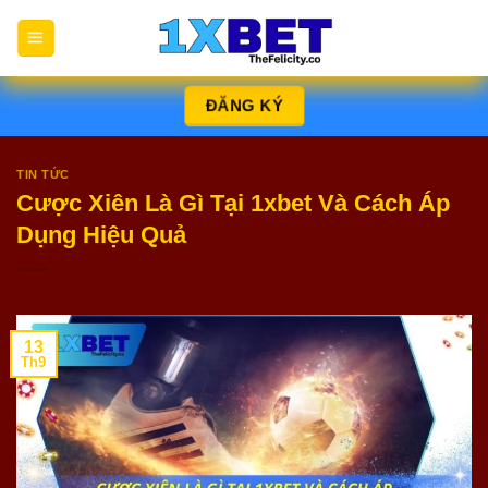
Chuyển
đến
nội
dung
ĐĂNG KÝ
TIN TỨC
Cược Xiên Là Gì Tại 1xbet Và Cách Áp
Dụng Hiệu Quả
13
Th9