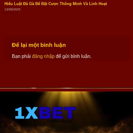
Hiểu Luật Đá Gà Để Đặt Cược Thông Minh Và Linh Hoạt
13/09/2025
Để lại một bình luận
Bạn phải
đăng nhập
để gửi bình luận.