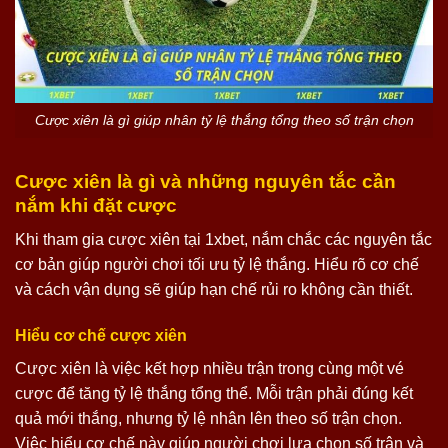
Cược xiên là gì giúp nhân tỷ lệ thắng tổng theo số trận chọn
Cược xiên là gì và những nguyên tắc cần
nắm khi đặt cược
Khi tham gia cược xiên tại 1xbet, nắm chắc các nguyên tắc
cơ bản giúp người chơi tối ưu tỷ lệ thắng. Hiểu rõ cơ chế
và cách vận dụng sẽ giúp hạn chế rủi ro không cần thiết.
Hiểu cơ chế cược xiên
Cược xiên là việc kết hợp nhiều trận trong cùng một vé
cược để tăng tỷ lệ thắng tổng thể. Mỗi trận phải đúng kết
quả mới thắng, nhưng tỷ lệ nhân lên theo số trận chọn.
Việc hiểu cơ chế này giúp người chơi lựa chọn số trận và