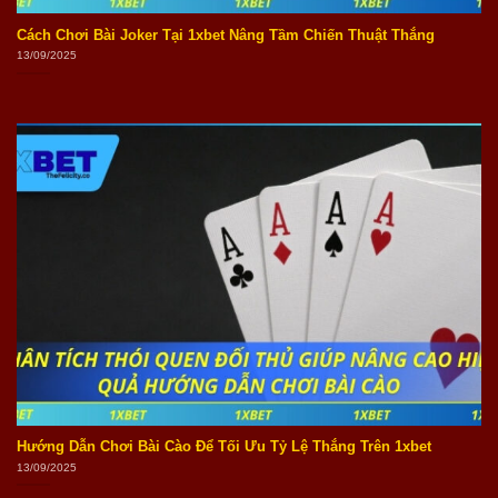
Cách Chơi Bài Joker Tại 1xbet Nâng Tầm Chiến Thuật Thắng
13/09/2025
Hướng Dẫn Chơi Bài Cào Để Tối Ưu Tỷ Lệ Thắng Trên 1xbet
13/09/2025