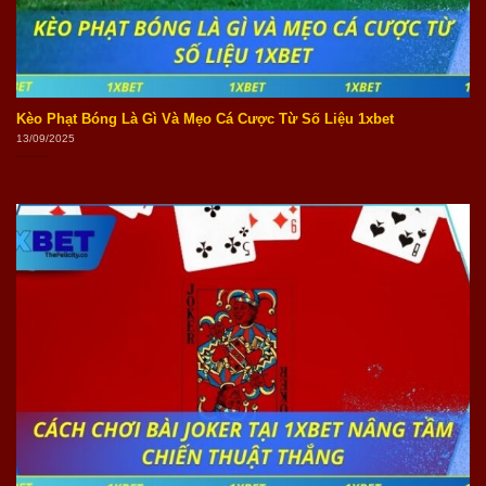
Kèo Phạt Bóng Là Gì Và Mẹo Cá Cược Từ Số Liệu 1xbet
13/09/2025