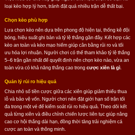
loại kèo hợp lý hơn, tránh đặt quá nhiều trận dễ thất bại.
Chọn kèo phù hợp
Lựa chọn kèo nên dựa trên phong độ hiện tại, thống kê đội
bóng, hiệu suất ghi bàn và tỷ lệ thắng gần đây. Kết hợp các
kèo an toàn và kèo mạo hiểm giúp cân bằng rủi ro và tối
ưu hóa lợi nhuận. Người chơi có thể tham khảo tỷ lệ thắng
5–6 trận gần nhất để quyết định nên chọn kèo nào, vừa an
toàn vừa có khả năng thắng cao trong
cược xiên là gì
.
Quản lý rủi ro hiệu quả
Chia nhỏ số tiền cược giữa các xiên giúp giảm thiểu thua
lỗ và bảo vệ vốn. Người chơi nên đặt giới hạn số trận tối
đa trong một vé để kiểm soát rủi ro hiệu quả. Theo dõi kết
quả từng xiên và điều chỉnh chiến lược liên tục giúp nâng
cao cơ hội thắng dài hạn, đồng thời tăng trải nghiệm cá
cược an toàn và thông minh.