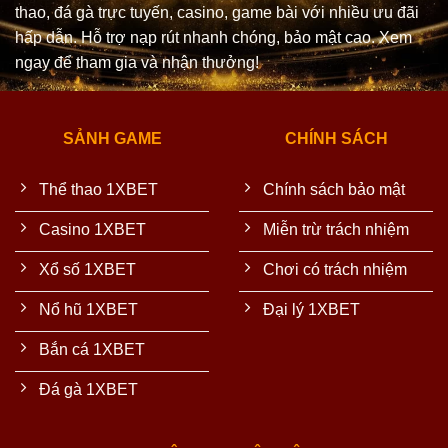
thao, đá gà trực tuyến, casino, game bài với nhiều ưu đãi
hấp dẫn. Hỗ trợ nạp rút nhanh chóng, bảo mật cao. Xem
ngay để tham gia và nhận thưởng!
SẢNH GAME
CHÍNH SÁCH
Thể thao 1XBET
Chính sách bảo mật
Casino 1XBET
Miễn trừ trách nhiệm
Xổ số 1XBET
Chơi có trách nhiệm
Nổ hũ 1XBET
Đại lý 1XBET
Bắn cá 1XBET
Đá gà 1XBET