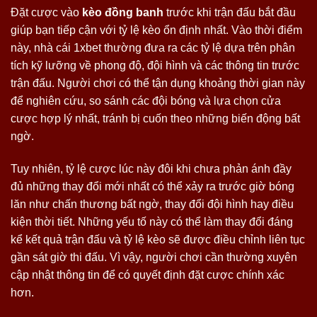
Đặt cược vào
kèo đồng banh
trước khi trận đấu bắt đầu
giúp bạn tiếp cận với tỷ lệ kèo ổn định nhất. Vào thời điểm
này, nhà cái 1xbet thường đưa ra các tỷ lệ dựa trên phân
tích kỹ lưỡng về phong độ, đội hình và các thông tin trước
trận đấu. Người chơi có thể tận dụng khoảng thời gian này
để nghiên cứu, so sánh các đội bóng và lựa chọn cửa
cược hợp lý nhất, tránh bị cuốn theo những biến động bất
ngờ.
Tuy nhiên, tỷ lệ cược lúc này đôi khi chưa phản ánh đầy
đủ những thay đổi mới nhất có thể xảy ra trước giờ bóng
lăn như chấn thương bất ngờ, thay đổi đội hình hay điều
kiện thời tiết. Những yếu tố này có thể làm thay đổi đáng
kể kết quả trận đấu và tỷ lệ kèo sẽ được điều chỉnh liên tục
gần sát giờ thi đấu. Vì vậy, người chơi cần thường xuyên
cập nhật thông tin để có quyết định đặt cược chính xác
hơn.