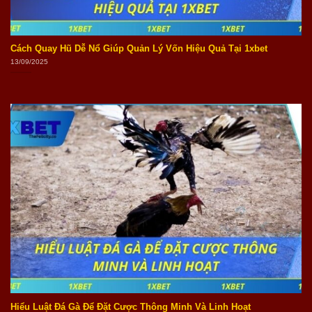
Cách Quay Hũ Dễ Nổ Giúp Quản Lý Vốn Hiệu Quả Tại 1xbet
13/09/2025
Hiểu Luật Đá Gà Để Đặt Cược Thông Minh Và Linh Hoạt