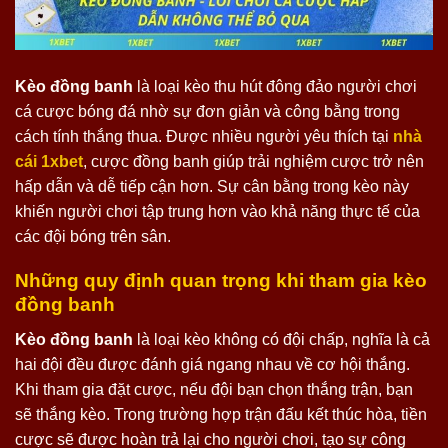
Kèo đồng banh
là loại kèo thu hút đông đảo người chơi
cá cược bóng đá nhờ sự đơn giản và công bằng trong
cách tính thắng thua. Được nhiều người yêu thích tại
nhà
cái 1xbet
, cược đồng banh giúp trải nghiệm cược trở nên
hấp dẫn và dễ tiếp cận hơn. Sự cân bằng trong kèo này
khiến người chơi tập trung hơn vào khả năng thực tế của
các đội bóng trên sân.
Những quy định quan trọng khi tham gia kèo
đồng banh
Kèo đồng banh
là loại kèo không có đội chấp, nghĩa là cả
hai đội đều được đánh giá ngang nhau về cơ hội thắng.
Khi tham gia đặt cược, nếu đội bạn chọn thắng trận, bạn
sẽ thắng kèo. Trong trường hợp trận đấu kết thúc hòa, tiền
cược sẽ được hoàn trả lại cho người chơi, tạo sự công