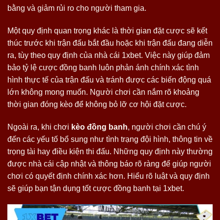
bằng và giảm rủi ro cho người tham gia.
Một quy định quan trọng khác là thời gian đặt cược sẽ kết
thúc trước khi trận đấu bắt đầu hoặc khi trận đấu đang diễn
ra, tùy theo quy định của nhà cái 1xbet. Việc này giúp đảm
bảo tỷ lệ cược đồng banh luôn phản ánh chính xác tình
hình thực tế của trận đấu và tránh được các biến động quá
lớn không mong muốn. Người chơi cần nắm rõ khoảng
thời gian đóng kèo để không bỏ lỡ cơ hội đặt cược.
Ngoài ra, khi chơi
kèo đồng banh
, người chơi cần chú ý
đến các yếu tố bổ sung như tình trạng đội hình, thông tin về
trọng tài hay điều kiện thi đấu. Những quy định này thường
được nhà cái cập nhật và thông báo rõ ràng để giúp người
chơi có quyết định chính xác hơn. Hiểu rõ luật và quy định
sẽ giúp bạn tận dụng tốt cược đồng banh tại 1xbet.