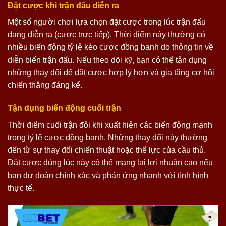
Đặt cược khi trận đấu diễn ra
Một số người chơi lựa chọn đặt cược trong lúc trận đấu
đang diễn ra (cược trực tiếp). Thời điểm này thường có
nhiều biến động tỷ lệ kèo cược đồng banh do thông tin về
diễn biến trận đấu. Nếu theo dõi kỹ, bạn có thể tận dụng
những thay đổi để đặt cược hợp lý hơn và gia tăng cơ hội
chiến thắng đáng kể.
Tận dụng biến động cuối trận
Thời điểm cuối trận đôi khi xuất hiện các biến động mạnh
trong tỷ lệ cược đồng banh. Những thay đổi này thường
đến từ sự thay đổi chiến thuật hoặc thể lực của cầu thủ.
Đặt cược đúng lúc này có thể mang lại lợi nhuận cao nếu
bạn dự đoán chính xác và phản ứng nhanh với tình hình
thực tế.