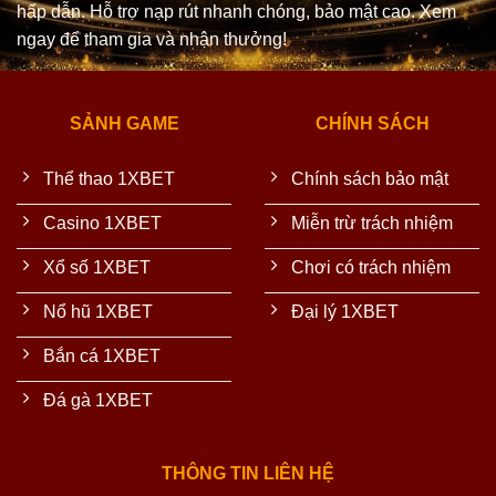
hấp dẫn. Hỗ trợ nạp rút nhanh chóng, bảo mật cao. Xem
ngay để tham gia và nhận thưởng!
SẢNH GAME
CHÍNH SÁCH
Thể thao 1XBET
Chính sách bảo mật
Casino 1XBET
Miễn trừ trách nhiệm
Xổ số 1XBET
Chơi có trách nhiệm
Nổ hũ 1XBET
Đại lý 1XBET
Bắn cá 1XBET
Đá gà 1XBET
THÔNG TIN LIÊN HỆ