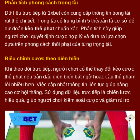
Phân tích phong cách trọng tài
Dữ liệu trực tiếp từ 1xbet còn cung cấp thông tin trọng tài
rút thẻ chi tiết. Trọng tài có trung bình 5 thẻ/trận là cơ sở để
dự đoán
kèo thẻ phạt
chuẩn xác. Phân tích này giúp
người chơi quyết định cược hợp lý và đưa ra lựa chọn
dựa trên phong cách thổi phạt của từng trọng tài.
Điều chỉnh cược theo diễn biến
Khi theo dõi trực tiếp, người chơi có thể thay đổi kèo cược
thẻ phạt nếu trận đấu diễn biến bất ngờ hoặc cầu thủ phạm
lỗi nhiều hơn. Việc cập nhật thông tin liên tục giúp nâng
cao cơ hội thắng. Sử dụng dữ liệu trực tiếp là chiến lược
hiệu quả, giúp người chơi kiểm soát cược và giảm rủi ro.