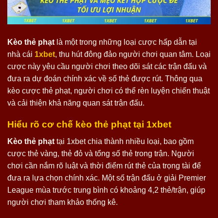
Kèo thẻ phạt
là một trong những loại cược hấp dẫn tại
nhà cái
1xbet
, thu hút đông đảo người chơi quan tâm. Loại
cược này yêu cầu người chơi theo dõi sát các trận đấu và
đưa ra dự đoán chính xác về số thẻ được rút. Thông qua
kèo cược thẻ phạt, người chơi có thể rèn luyện chiến thuật
và cải thiện khả năng quan sát trận đấu.
Hiểu rõ cơ chế kèo thẻ phạt tại 1xbet
Kèo thẻ phạt
tại 1xbet chia thành nhiều loại, bao gồm
cược thẻ vàng, thẻ đỏ và tổng số thẻ trong trận. Người
chơi cần nắm rõ luật và thời điểm rút thẻ của trọng tài để
đưa ra lựa chọn chính xác. Một số trận đấu ở giải Premier
League mùa trước trung bình có khoảng 4,2 thẻ/trận, giúp
người chơi tham khảo thống kê.