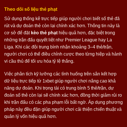
Theo dõi số liệu thẻ phạt
Sử dụng thống kê trực tiếp giúp người chơi biết số thẻ đã
rút và dự đoán thẻ còn lại chính xác hơn. Thông tin này là
cơ sở để đặt
kèo thẻ phạt
hiệu quả hơn, đặc biệt trong
những trận đấu quyết liệt như Premier League hay La
Liga. Khi các đội trung bình nhận khoảng 3–4 thẻ/trận,
người chơi có thể điều chỉnh cược theo từng hiệp và hành
vi cầu thủ để tối ưu hóa tỷ lệ thắng.
Việc phân tích kỹ lưỡng các tình huống trên sân kết hợp
dữ liệu trực tiếp từ 1xbet giúp người chơi nâng cao khả
năng dự đoán. Khi trọng tài có trung bình 5 thẻ/trận, dự
đoán số thẻ còn lại sẽ chính xác hơn, đồng thời giảm rủi ro
khi trận đấu có các pha phạm lỗi bất ngờ. Áp dụng phương
pháp này đều đặn giúp người chơi cải thiện chiến thuật và
quản lý vốn hiệu quả hơn.