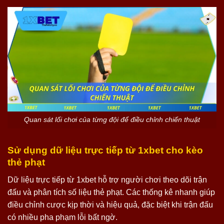
Quan sát lối chơi của từng đội để điều chỉnh chiến thuật
Sử dụng dữ liệu trực tiếp từ 1xbet cho kèo
thẻ phạt
Dữ liệu trực tiếp từ 1xbet hỗ trợ người chơi theo dõi trận
đấu và phân tích số liệu thẻ phạt. Các thống kê nhanh giúp
điều chỉnh cược kịp thời và hiệu quả, đặc biệt khi trận đấu
có nhiều pha phạm lỗi bất ngờ.