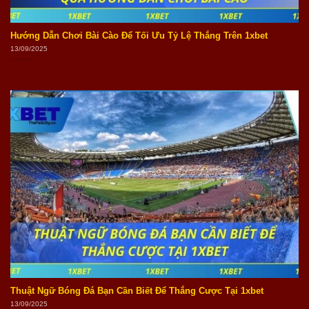
Hướng Dẫn Chơi Bài Cào Để Tối Ưu Tỷ Lệ Thắng Trên 1xbet
13/09/2025
Thuật Ngữ Bóng Đá Bạn Cần Biết Để Thắng Cược Tại 1xbet
13/09/2025