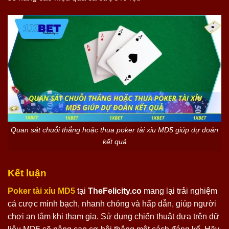
Quan sát chuỗi thắng hoặc thua poker tài xỉu MD5 giúp dự đoán
kết quả
Kết luận
Poker tài xỉu MD5
tại
TheFelicity.co
mang lại trải nghiệm
cá cược minh bạch, nhanh chóng và hấp dẫn, giúp người
chơi an tâm khi tham gia. Sử dụng chiến thuật dựa trên dữ