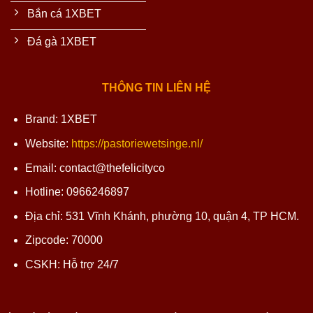
Bắn cá 1XBET
Đá gà 1XBET
THÔNG TIN LIÊN HỆ
Brand: 1XBET
Website:
https://pastoriewetsinge.nl/
Email: contact@thefelicityco
Hotline: 0966246897
Địa chỉ: 531 Vĩnh Khánh, phường 10, quận 4, TP HCM.
Zipcode: 70000
CSKH: Hỗ trợ 24/7