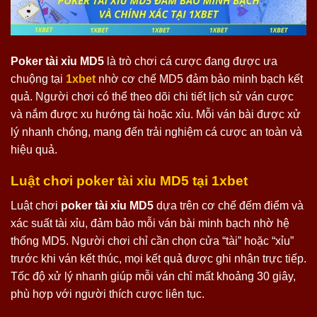
Poker tài xỉu MD5
là trò chơi cá cược đang được ưa
chuộng tại
1xbet
nhờ cơ chế MD5 đảm bảo minh bạch kết
quả. Người chơi có thể theo dõi chi tiết lịch sử ván cược
và nắm được xu hướng tài hoặc xỉu. Mỗi ván bài được xử
lý nhanh chóng, mang đến trải nghiệm cá cược an toàn và
hiệu quả.
Luật chơi poker tài xỉu MD5 tại 1xbet
Luật chơi
poker tài xỉu MD5
dựa trên cơ chế đếm điểm và
xác suất tài xỉu, đảm bảo mỗi ván bài minh bạch nhờ hệ
thống MD5. Người chơi chỉ cần chọn cửa “tài” hoặc “xỉu”
trước khi ván kết thúc, mọi kết quả được ghi nhận trực tiếp.
Tốc độ xử lý nhanh giúp mỗi ván chỉ mất khoảng 30 giây,
phù hợp với người thích cược liên tục.