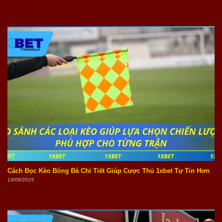
Cách Đọc Kèo Bóng Đá Chi Tiết Giúp Cược Thủ 1xbet Tự Tin Hơn
13/09/2025