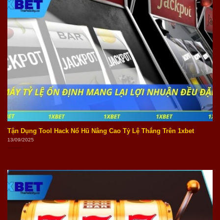
Tận Dụng Tool Hack Nổ Hũ Nâng Cao Tỷ Lệ Thắng Trên 1xbet
13/09/2025