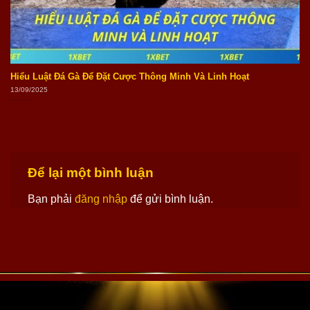
Hiểu Luật Đá Gà Để Đặt Cược Thông Minh Và Linh Hoạt
13/09/2025
Để lại một bình luận
Bạn phải
đăng nhập
để gửi bình luận.