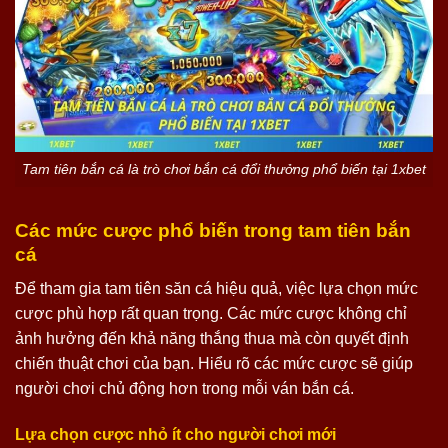
Tam tiên bắn cá là trò chơi bắn cá đổi thưởng phổ biến tại 1xbet
Các mức cược phổ biến trong tam tiên bắn
cá
Để tham gia tam tiên săn cá hiệu quả, việc lựa chọn mức
cược phù hợp rất quan trọng. Các mức cược không chỉ
ảnh hưởng đến khả năng thắng thua mà còn quyết định
chiến thuật chơi của bạn. Hiểu rõ các mức cược sẽ giúp
người chơi chủ động hơn trong mỗi ván bắn cá.
Lựa chọn cược nhỏ ít cho người chơi mới