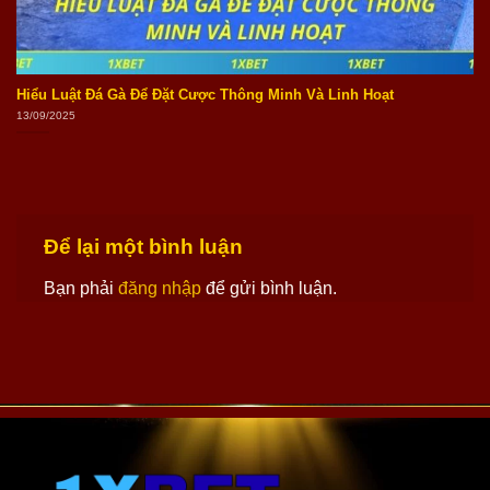
Hiểu Luật Đá Gà Để Đặt Cược Thông Minh Và Linh Hoạt
13/09/2025
Để lại một bình luận
Bạn phải
đăng nhập
để gửi bình luận.