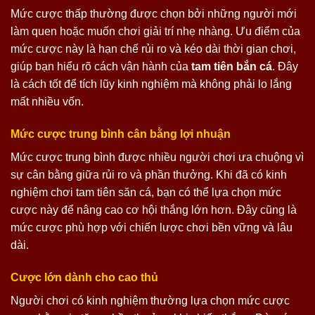
Mức cược thấp thường được chọn bởi những người mới
làm quen hoặc muốn chơi giải trí nhẹ nhàng. Ưu điểm của
mức cược này là hạn chế rủi ro và kéo dài thời gian chơi,
giúp bạn hiểu rõ cách vận hành của
tam tiên bắn cá
. Đây
là cách tốt để tích lũy kinh nghiệm mà không phải lo lắng
mất nhiều vốn.
Mức cược trung bình cân bằng lợi nhuận
Mức cược trung bình được nhiều người chơi ưa chuộng vì
sự cân bằng giữa rủi ro và phần thưởng. Khi đã có kinh
nghiệm chơi tam tiên săn cá, bạn có thể lựa chọn mức
cược này để nâng cao cơ hội thắng lớn hơn. Đây cũng là
mức cược phù hợp với chiến lược chơi bền vững và lâu
dài.
Cược lớn dành cho cao thủ
Người chơi có kinh nghiệm thường lựa chọn mức cược