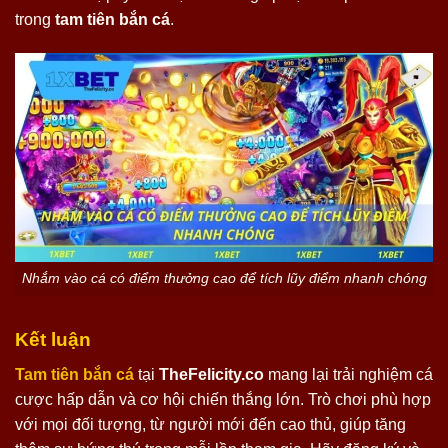
trong
tam tiên bắn cá
.
Nhắm vào cá có điểm thưởng cao để tích lũy điểm nhanh chóng
Kết luận
Tam tiên bắn cá
tại
TheFelicity.co
mang lại trải nghiệm cá
cược hấp dẫn và cơ hội chiến thắng lớn. Trò chơi phù hợp
với mọi đối tượng, từ người mới đến cao thủ, giúp tăng