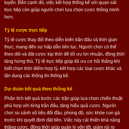
tuyến. Bên cạnh đó, việc kết hợp thống kê với quan sát
trực tiếp còn giúp người chơi lựa chọn cược thông minh
hơn.
Tỷ lệ cược trực tiếp
Tỷ lệ cược thay đổi theo diễn biến trận đấu và thời gian
thực, mang đến sự hấp dẫn liên tục. Người chơi có thể
theo dõi và đặt cược kịp thời để tối ưu lợi nhuận, đồng thời
tăng hứng thú. Tỷ lệ trực tiếp giúp tối ưu cơ hội thắng khi
biết chọn thời điểm hợp lý, kết hợp các loại cược khác và
tận dụng các thông tin thống kê.
Dự đoán kết quả theo thống kê
Phân tích kết quả trước các trận giúp lựa chọn chiến thuật
phù hợp với từng trận đấu, tăng hiệu quả cược. Người
chơi so sánh số liệu đối đầu, phong độ, sức khỏe con gà
trước khi quyết định đặt tiền. Việc này cải thiện khả năng
thắng cược, đồng thời giúp quản lý vốn tốt, giảm rủi ro