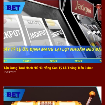
Tận Dụng Tool Hack Nổ Hũ Nâng Cao Tỷ Lệ Thắng Trên 1xbet
13/09/2025