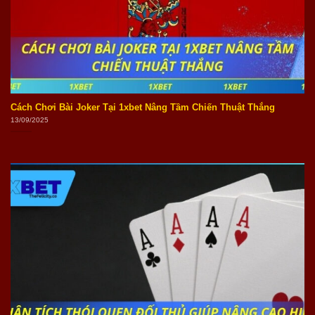
Cách Chơi Bài Joker Tại 1xbet Nâng Tầm Chiến Thuật Thắng
13/09/2025