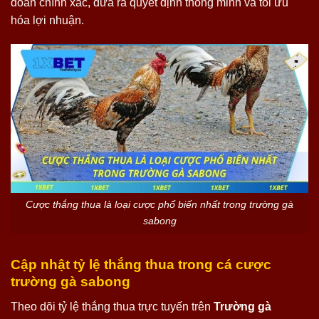
đoán chính xác, đưa ra quyết định thông minh và tối ưu
hóa lợi nhuận.
Cược thắng thua là loại cược phổ biến nhất trong trường gà
sabong
Cập nhật tỷ lệ thắng thua trong cá cược
trường gà sabong
Theo dõi tỷ lệ thắng thua trực tuyến trên
Trường gà